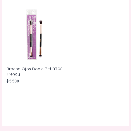
Brocha Ojos Doble Ref BT08
Trendy
$
5.500
AÑADIR AL
CARRITO