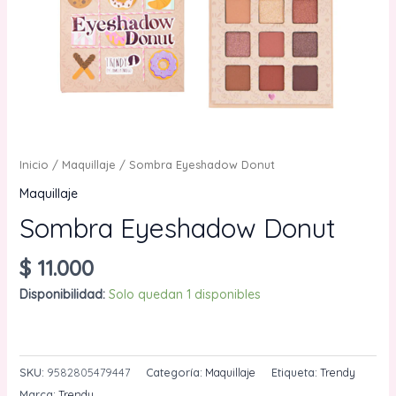
Inicio
/
Maquillaje
/ Sombra Eyeshadow Donut
Maquillaje
Sombra Eyeshadow Donut
$
11.000
Disponibilidad:
Solo quedan 1 disponibles
Sombra
AÑADIR AL CARRITO
Eyeshadow
Donut
SKU:
9582805479447
Categoría:
Maquillaje
Etiqueta:
Trendy
cantidad
Marca:
Trendy