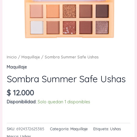
Inicio
/
Maquillaje
/ Sombra Summer Safe Ushas
Maquillaje
Sombra Summer Safe Ushas
$
12.000
Disponibilidad:
Solo quedan 1 disponibles
Sombra
AÑADIR AL CARRITO
Summer
Safe
SKU:
6924372625385
Categoría:
Maquillaje
Etiqueta:
Ushas
Ushas
Marca:
Ushas