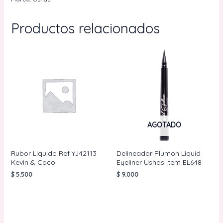
cantidad
Productos relacionados
AGOTADO
Rubor Liquido Ref YJ42113
Delineador Plumon Liquid
Kevin & Coco
Eyeliner Ushas Item EL648
$
5.500
$
9.000
AÑADIR AL
LEER MÁS
CARRITO