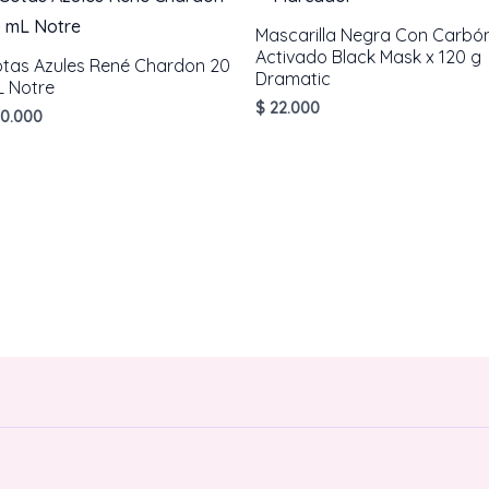
Mascarilla Negra Con Carbó
Activado Black Mask x 120 g
tas Azules René Chardon 20
Dramatic
 Notre
$
22.000
0.000
AÑADIR AL CARRITO
AÑADIR AL CARRITO