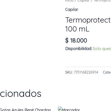
Inicio
/
Capilar
/ Termoprot
Capilar
Termoprotecto
100 mL
$
18.000
Disponibilidad:
Solo qued
Termoprotector
AÑADIR AL CARRIT
Laxios
SKU:
7701168226914
Cate
Acrilato
100
mL
acionados
cantidad