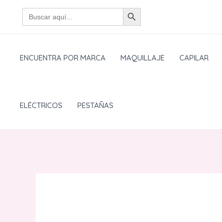
Ir
BOTÓN DE BÚSQUEDA
Buscar:
al
contenido
ENCUENTRA POR MARCA
MAQUILLAJE
CAPILAR
ELÉCTRICOS
PESTAÑAS