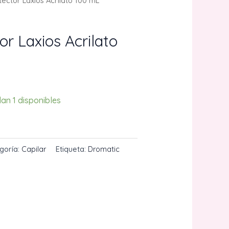
ector Laxios Acrilato 100 mL
r Laxios Acrilato
an 1 disponibles
O
goría:
Capilar
Etiqueta:
Dromatic