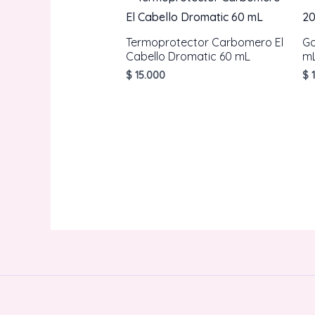
Termoprotector Carbomero El
Go
Cabello Dromatic 60 mL
mL
$
15.000
$
1
AÑADIR AL CARRITO