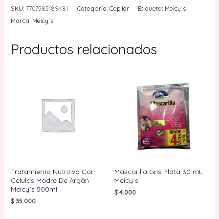
´s
SKU:
7707585189481
Categoría:
Capilar
Etiqueta:
Meicy´s
75
Marca:
Meicy´s
mL
1.0
Productos relacionados
Negro
Natural
cantidad
Tratamiento Nutritivo Con
Mascarilla Gris Plata 30 mL
Celulas Madre De Argán
Meicy´s
Meicy´s 500ml
$
4.000
$
35.000
AÑADIR AL
CARRITO