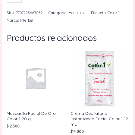
Para
Cejas
SKU:
7707223663052
Categoría:
Maquillaje
Etiqueta:
Color 1
0,7g
Marca:
Interbel
Negro
Sin
Productos relacionados
Aplicador
Color
1
cantidad
Mascarilla Facial De Oro
Crema Depilatoria
Color-1 20 g
Instantánea Facial Color-1 12
mL
$
2.500
$
4.000