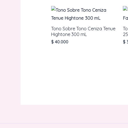
Tono Sobre Tono Ceniza Tenue
To
Hightone 300 mL
25
$
40.000
$
3
AÑADIR AL CARRITO