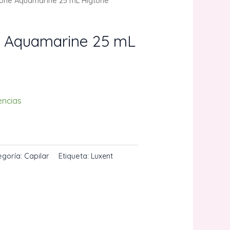
one Aquamarine 25 mL Higtone
e Aquamarine 25 mL
encias
CARRITO
egoría:
Capilar
Etiqueta:
Luxent