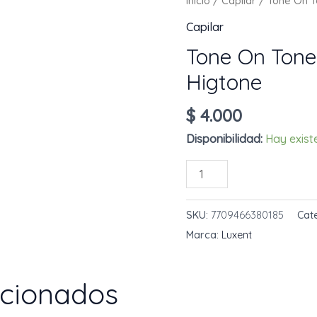
Inicio
/
Capilar
/ Tone On T
Capilar
Tone On Ton
Higtone
$
4.000
Disponibilidad:
Hay exist
Tone
AÑADIR AL 
On
Tone
SKU:
7709466380185
Cat
Aquamarine
Marca:
Luxent
25
mL
acionados
Higtone
cantidad