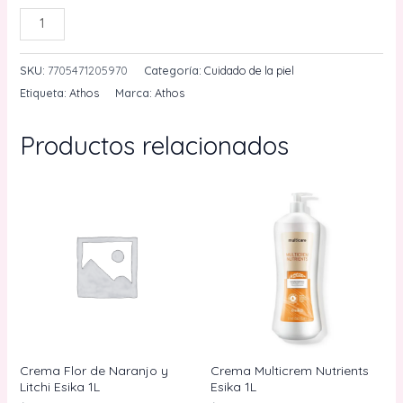
Tónico
AÑADIR AL CARRITO
Facial
Y
SKU:
7705471205970
Categoría:
Cuidado de la piel
Corporal
Etiqueta:
Athos
Marca:
Athos
Agua
De
Productos relacionados
Rosas
Sin
Alcohol
Athos
120
mL
cantidad
Crema Flor de Naranjo y
Crema Multicrem Nutrients
Litchi Esika 1L
Esika 1L