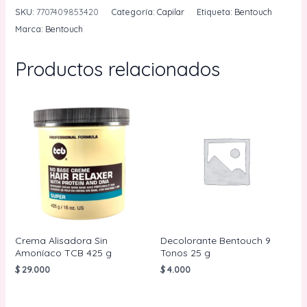
Tono
SKU:
7707409853420
Categoría:
Capilar
Etiqueta:
Bentouch
Borgoña
Marca:
Bentouch
Bentouch
30g
Productos relacionados
cantidad
Crema Alisadora Sin
Decolorante Bentouch 9
Amoníaco TCB 425 g
Tonos 25 g
$
29.000
$
4.000
AÑADIR AL
AÑADIR AL
CARRITO
CARRITO