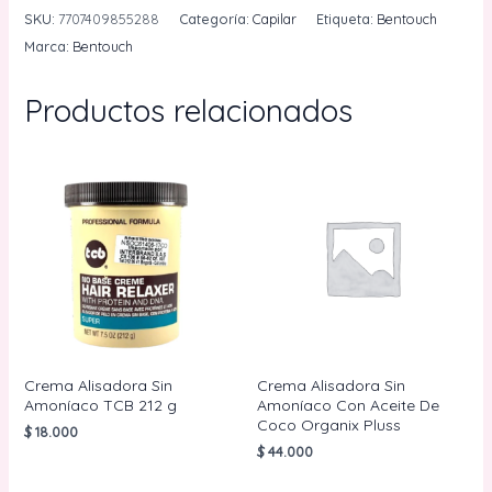
Tono
SKU:
7707409855288
Categoría:
Capilar
Etiqueta:
Bentouch
Plata
Marca:
Bentouch
Bentouch
30g
Productos relacionados
cantidad
Crema Alisadora Sin
Crema Alisadora Sin
Amoníaco TCB 212 g
Amoníaco Con Aceite De
Coco Organix Pluss
$
18.000
$
44.000
AÑADIR AL
CARRITO