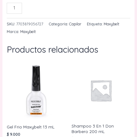
Trata
AÑADIR AL CARRITO
400
mL
SKU:
7703819056727
Categoría:
Capilar
Etiqueta:
Maxybelt
Maxybeltmiento
Marca:
Maxybelt
Acondicionador
Anticaida
Productos relacionados
11.11
cantidad
Shampoo 3 En 1 Don
Gel Frio Maxybelt 13 mL
Barbero 200 mL
$
9.000