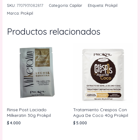
Rosa
SKU:
7707931082817
Categoría:
Capilar
Etiqueta:
Prokpil
40g
Marca:
Prokpil
Prokpil
cantidad
Productos relacionados
Rinse Post Laciado
Tratamiento Crespos Con
Milkeratin 30g Prokpil
Agua De Coco 40g Prokpil
$
4.000
$
5.000
AÑADIR AL
AÑADIR AL
CARRITO
CARRITO