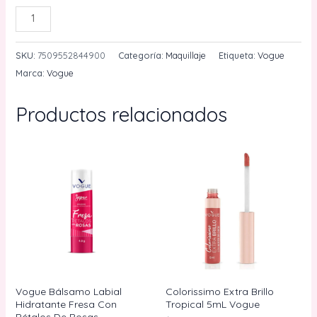
Vogue
AÑADIR AL CARRITO
Bálsamo
Labial
SKU:
7509552844900
Categoría:
Maquillaje
Etiqueta:
Vogue
Hidratante
Marca:
Vogue
Chocolate
Con
Productos relacionados
Karité
cantidad
Vogue Bálsamo Labial
Colorissimo Extra Brillo
Hidratante Fresa Con
Tropical 5mL Vogue