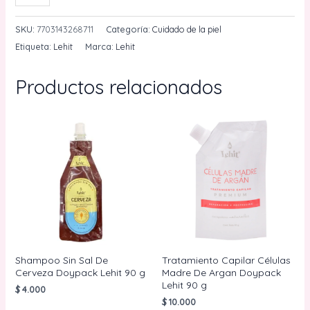
Anti-
Edad
SKU:
7703143268711
Categoría:
Cuidado de la piel
&
Etiqueta:
Lehit
Marca:
Lehit
Anti-
Arrugas
Productos relacionados
Lehit
Por
Unidad
cantidad
Shampoo Sin Sal De
Tratamiento Capilar Células
Cerveza Doypack Lehit 90 g
Madre De Argan Doypack
Lehit 90 g
$
4.000
$
10.000