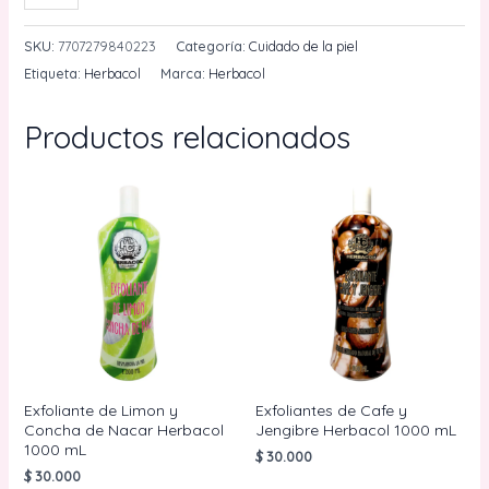
Humectante
Frutal
SKU:
7707279840223
Categoría:
Cuidado de la piel
1000
Etiqueta:
Herbacol
Marca:
Herbacol
mL
Herbacol
Productos relacionados
cantidad
Exfoliante de Limon y
Exfoliantes de Cafe y
Concha de Nacar Herbacol
Jengibre Herbacol 1000 mL
1000 mL
$
30.000
$
30.000