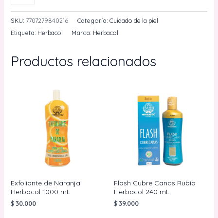
de
Cafe
SKU:
7707279840216
Categoría:
Cuidado de la piel
y
Etiqueta:
Herbacol
Marca:
Herbacol
Jengibre
Herbacol
Productos relacionados
1000
mL
cantidad
Exfoliante de Naranja
Flash Cubre Canas Rubio
Herbacol 1000 mL
Herbacol 240 mL
$
30.000
$
39.000