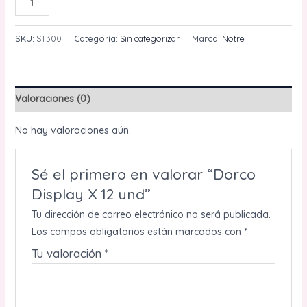
AÑADIR AL CARRITO
Display
X
SKU:
ST300
Categoría:
Sin categorizar
Marca:
Notre
12
und
cantidad
Valoraciones (0)
No hay valoraciones aún.
Sé el primero en valorar “Dorco
Display X 12 und”
Tu dirección de correo electrónico no será publicada.
Los campos obligatorios están marcados con
*
Tu valoración
*