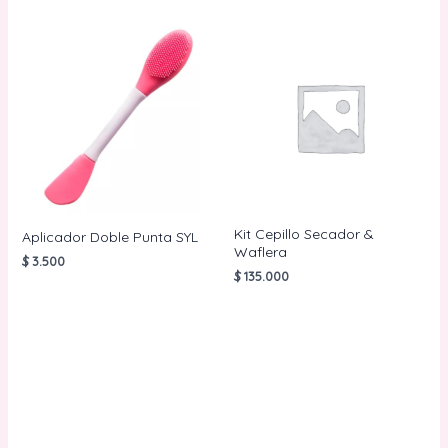
Kit Cepillo Secador &
Aplicador Doble Punta SYL
Waflera
$
3.500
$
135.000
AÑADIR AL
CARRITO
AÑADIR AL
CARRITO