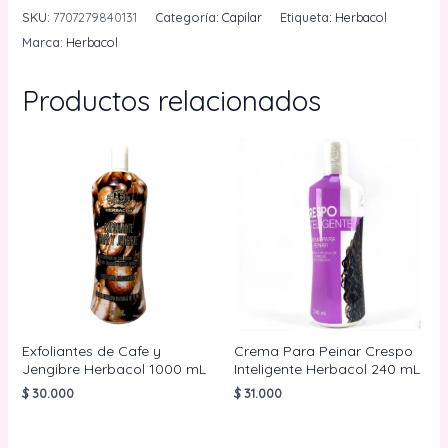
Canas
SKU:
7707279840131
Categoría:
Capilar
Etiqueta:
Herbacol
For
Marca:
Herbacol
Men
Herbacol
Productos relacionados
240
mL
cantidad
Exfoliantes de Cafe y
Crema Para Peinar Crespo
Jengibre Herbacol 1000 mL
Inteligente Herbacol 240 mL
$
30.000
$
31.000
AÑADIR AL
AÑADIR AL
CARRITO
CARRITO