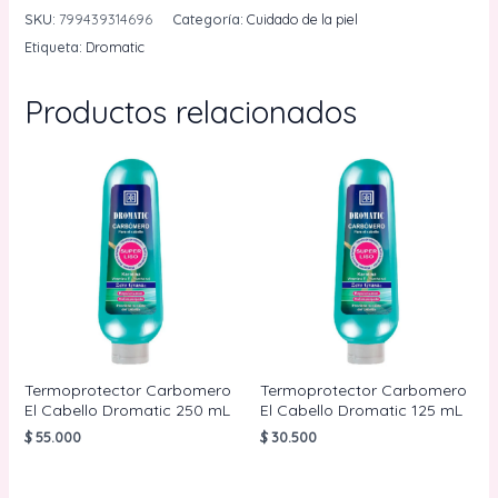
Imagencit
SKU:
799439314696
Categoría:
Cuidado de la piel
20
Etiqueta:
Dromatic
g
cantidad
Productos relacionados
Termoprotector Carbomero
Termoprotector Carbomero
El Cabello Dromatic 250 mL
El Cabello Dromatic 125 mL
$
55.000
$
30.500
AÑADIR AL
AÑADIR AL
CARRITO
CARRITO