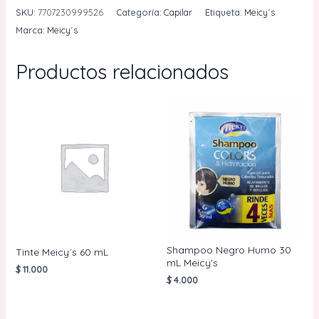
Color
SKU:
7707230999526
Categoría:
Capilar
Etiqueta:
Meicy´s
Meicy
Marca:
Meicy´s
´s
120
Productos relacionados
mL
cantidad
Shampoo Negro Humo 30
Tinte Meicy´s 60 mL
mL Meicy’s
$
11.000
$
4.000
AÑADIR AL
CARRITO
AÑADIR AL
CARRITO