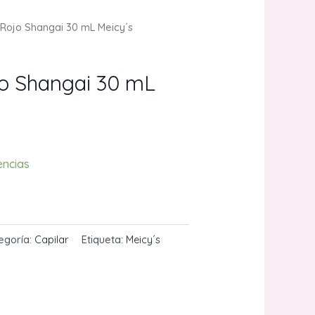
ojo Shangai 30 mL Meicy´s
o Shangai 30 mL
encias
CARRITO
egoría:
Capilar
Etiqueta:
Meicy´s