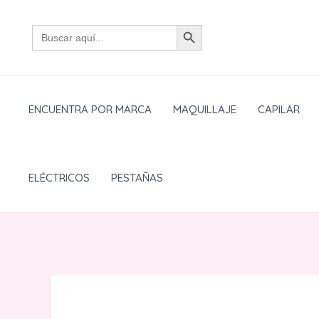
Ir
BOTÓN DE BÚSQUEDA
al
Buscar:
contenido
ENCUENTRA POR MARCA
MAQUILLAJE
CAPILAR
ELÉCTRICOS
PESTAÑAS