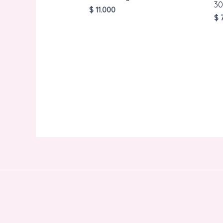
30
$
11.000
$
7
AÑADIR AL CARRITO