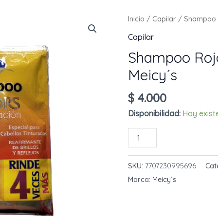
Inicio
/
Capilar
/ Shampoo R
Capilar
Shampoo Roj
Meicy´s
$
4.000
Disponibilidad:
Hay exist
Shampoo
AÑADIR AL 
Rojo
Shangai
SKU:
7707230995696
Cat
30
Marca:
Meicy´s
mL
Meicy
´s