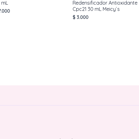
 mL
Redensificador Antioxidante
Cpc21 30 mL Meicy´s
.000
$
3.000
AÑADIR AL CARRITO
AÑADIR AL CARRITO