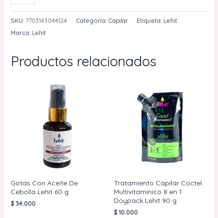
Sin
Sal
SKU:
7703143044124
Categoría:
Capilar
Etiqueta:
Lehit
Con
Marca:
Lehit
Semillas
De
Productos relacionados
Lino
300
g
Lehit
cantidad
Gotas Con Aceite De
Tratamiento Capilar Coctel
Cebolla Lehit 60 g
Multivitaminico 8 en 1
Doypack Lehit 90 g
$
34.000
$
10.000