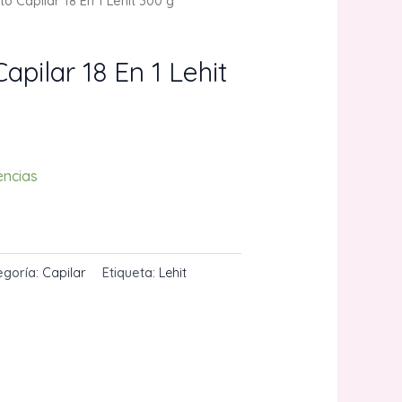
o Capilar 18 En 1 Lehit 300 g
apilar 18 En 1 Lehit
encias
CARRITO
egoría:
Capilar
Etiqueta:
Lehit