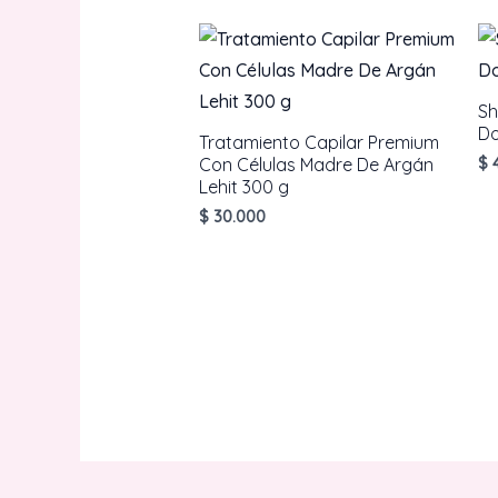
Sh
Do
Tratamiento Capilar Premium
Con Células Madre De Argán
$
4
Lehit 300 g
$
30.000
AÑADIR AL CARRITO