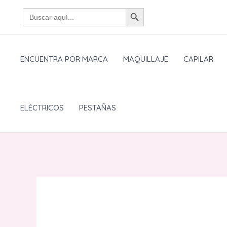
Ir
BOTÓN DE BÚSQUEDA
Buscar:
al
contenido
ENCUENTRA POR MARCA
MAQUILLAJE
CAPILAR
ELÉCTRICOS
PESTAÑAS