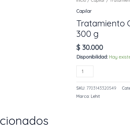
Inicio
/
Capilar
/ Tratamient
Capilar
Tratamiento C
300 g
$
30.000
Disponibilidad:
Hay exist
Tratamiento
AÑADIR AL 
Capilar
18
SKU:
7703143320549
Cat
En
Marca:
Lehit
1
Lehit
acionados
300
g