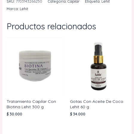
SKU:
7703143266250
Categoría:
Capilar
Etiqueta:
Lehit
Biotina
Marca:
Lehit
Doypack
Lehit
Productos relacionados
90
g
cantidad
Tratamiento Capilar Con
Gotas Con Aceite De Coco
Biotina Lehit 300 g
Lehit 60 g
$
30.000
$
34.000
AÑADIR AL
AÑADIR AL
CARRITO
CARRITO