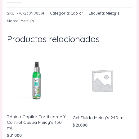
Celulas
Madres
SKU:
7707230998574
Categoría:
Capilar
Etiqueta:
Meicy´s
De
Marca:
Meicy´s
Argan
Cpc
Productos relacionados
30
mL
Meicy
´s
cantidad
Tónico Capilar Fortificante Y
Gel Fluido Meicy´s 240 mL
Control Caspa Meicy´s 150
$
21.000
mL
$
31.000
AÑADIR AL