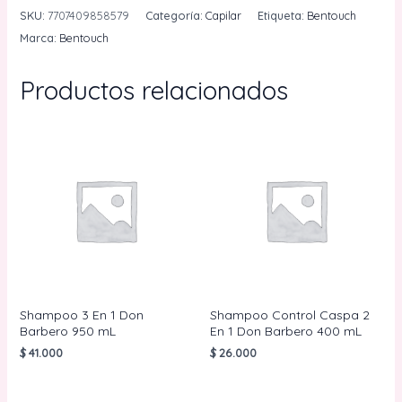
9
SKU:
7707409858579
Categoría:
Capilar
Etiqueta:
Bentouch
Tonos
Marca:
Bentouch
50
g
Productos relacionados
cantidad
Shampoo 3 En 1 Don
Shampoo Control Caspa 2
Barbero 950 mL
En 1 Don Barbero 400 mL
$
41.000
$
26.000
AÑADIR AL
AÑADIR AL
CARRITO
CARRITO