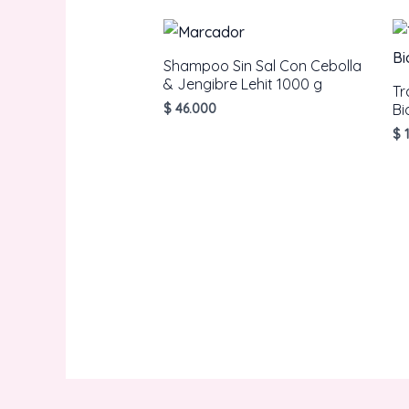
Shampoo Sin Sal Con Cebolla
& Jengibre Lehit 1000 g
Tr
$
46.000
Bi
$
1
AÑADIR AL CARRITO