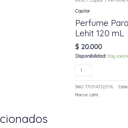
Inicio
/
Capilar
/ Perfume P
Capilar
Perfume Para
Lehit 120 mL
$
20.000
Disponibilidad:
Hay exist
Perfume
AÑADIR AL 
Para
El
SKU:
7703143322116
Cate
Cabello
Marca:
Lehit
Golden
Lehit
acionados
120
mL