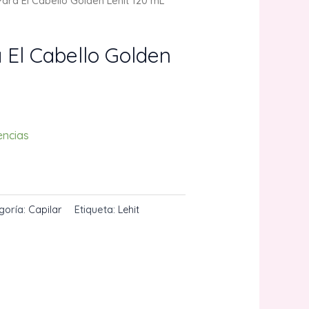
ara El Cabello Golden Lehit 120 mL
 El Cabello Golden
encias
CARRITO
goría:
Capilar
Etiqueta:
Lehit