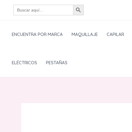
Ir
BOTÓN DE BÚSQUEDA
Buscar:
al
contenido
ENCUENTRA POR MARCA
MAQUILLAJE
CAPILAR
ELÉCTRICOS
PESTAÑAS